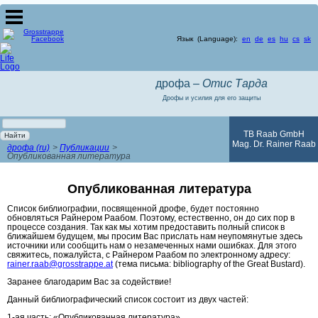
Язык (Language):
en
de
es
hu
cs
sk
дрофа –
Отис Тарда
Дрофы и усилия для его защиты
Ключевые
слова
TB Raab GmbH
Найти
Mag. Dr. Rainer Raab
дрофа (ru)
Публикации
Опубликованная литература
Опубликованная литература
Список библиографии, посвященной дрофе, будет постоянно
обновляться Райнером Раабом. Поэтому, естественно, он до сих пор в
процессе создания. Так как мы хотим предоставить полный список в
ближайшем будущем, мы просим Вас прислать нам неупомянутые здесь
источники или сообщить нам о незамеченных нами ошибках. Для этого
свяжитесь, пожалуйста, с Райнером Раабом по электронному адресу:
rainer.raab@grosstrappe.at
(тема письма: bibliography of the Great Bustard).
Заранее благодарим Вас за содействие!
Данный библиографический список состоит из двух частей:
1-ая часть: «Опубликованная литература»