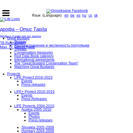
Язык (Language):
en
de
es
hu
cs
sk
дрофа –
Отис Тарда
Дрофы и усилия для его защиты
Great Bustard
Biology
TB Raab GmbH
Распространение и численность популяции
Mag. Dr. Rainer Raab
Threats
Conservation measures
Red Data Book category
International agreements
The "Great Bustard Conservation Team"
Watching Great Bustards
Projects
LIFE Project 2016-2023
Events
Press releases
LIFE+ Project 2010-2015
Events
Press Releases
LIFE Projects 2004-2010
Austria 2005-2010
Events
Photos
Press releases
Slovakia 2005-2009
Hungary 2004-2008