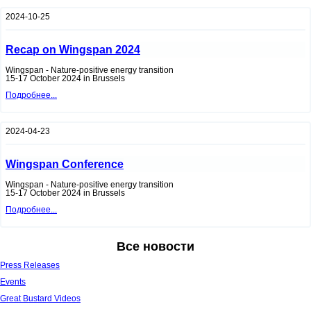
feeding
on
2024-10-25
winter
oilseed
rape
in
Recap on Wingspan 2024
the
Great
Wingspan - Nature-positive energy transition
Bustard
15-17 October 2024 in Brussels
habitat
Recap
Подробнее...
on
Wingspan
2024
2024-04-23
Wingspan Conference
Wingspan - Nature-positive energy transition
15-17 October 2024 in Brussels
Wingspan
Подробнее...
Conference
Все новости
Press Releases
Events
Great Bustard Videos