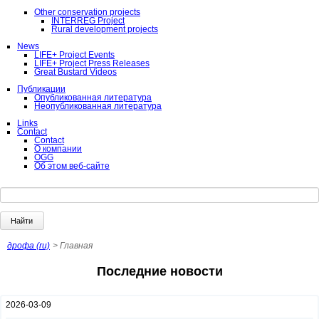
Other conservation projects
INTERREG Project
Rural development projects
News
LIFE+ Project Events
LIFE+ Project Press Releases
Great Bustard Videos
Публикации
Опубликованная литература
Неопубликованная литература
Links
Contact
Contact
О компании
ÖGG
Об этом веб-сайте
Ключевые
слова
Найти
дрофа (ru)
Главная
Последние новости
2026-03-09