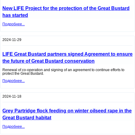
New LIFE Project for the protection of the Great Bustard
has started
New
Подробнее...
LIFE
Project
for
the
2024-11-29
protection
of
the
Great
LIFE Great Bustard partners signed Agreement to ensure
Bustard
has
the future of Great Bustard conservation
started
Renewal of co-operation and signing of an agreement to continue efforts to
protect the Great Bustard.
LIFE
Подробнее...
Great
Bustard
partners
signed
2024-11-18
Agreement
to
ensure
the
Grey Partridge flock feeding on winter oilseed rape in the
future
of
Great Bustard habitat
Great
Bustard
Grey
Подробнее...
conservation
Partridge
flock