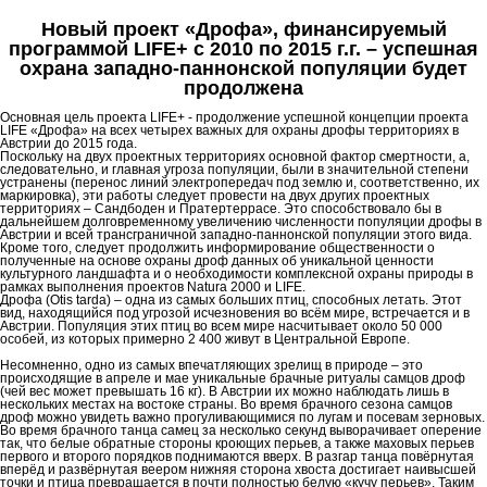
Новый проект «Дрофа», финансируемый
программой LIFE+ с 2010 по 2015 г.г. – успешная
охрана западно-паннонской популяции будет
продолжена
Основная цель проекта LIFE+ - продолжение успешной концепции проекта
LIFE «Дрофа» на всех четырех важных для охраны дрофы территориях в
Австрии до 2015 года.
Поскольку на двух проектных территориях основной фактор смертности, а,
следовательно, и главная угроза популяции, были в значительной степени
устранены (перенос линий электропередач под землю и, соответственно, их
маркировка), эти работы следует провести на двух других проектных
территориях – Сандбоден и Пратертеррасе. Это способствовало бы в
дальнейшем долговременному увеличению численности популяции дрофы в
Австрии и всей трансграничной западно-паннонской популяции этого вида.
Кроме того, следует продолжить информирование общественности о
полученные на основе охраны дроф данных об уникальной ценности
культурного ландшафта и о необходимости комплексной охраны природы в
рамках выполнения проектов Natura 2000 и LIFE.
Дрофа (Otis tarda) – одна из самых больших птиц, способных летать. Этот
вид, находящийся под угрозой исчезновения во всём мире, встречается и в
Австрии. Популяция этих птиц во всем мире насчитывает около 50 000
особей, из которых примерно 2 400 живут в Центральной Европе.
Несомненно, одно из самых впечатляющих зрелищ в природе – это
происходящие в апреле и мае уникальные брачные ритуалы самцов дроф
(чей вес может превышать 16 кг). В Австрии их можно наблюдать лишь в
нескольких местах на востоке страны. Во время брачного сезона самцов
дроф можно увидеть важно прогуливающимися по лугам и посевам зерновых.
Во время брачного танца самец за несколько секунд выворачивает оперение
так, что белые обратные стороны кроющих перьев, а также маховых перьев
первого и второго порядков поднимаются вверх. В разгар танца повёрнутая
вперёд и развёрнутая веером нижняя сторона хвоста достигает наивысшей
точки и птица превращается в почти полностью белую «кучу перьев». Таким