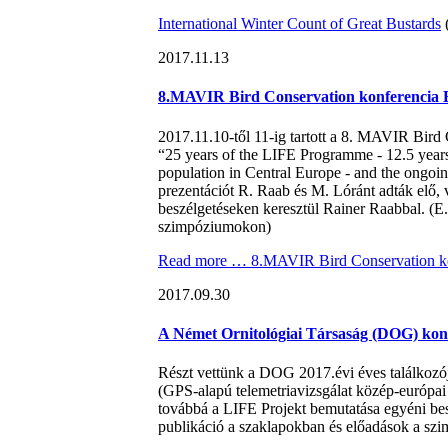
International Winter Count of Great Bustards
2017.11.13
8.MAVIR Bird Conservation konferencia 
2017.11.10-től 11-ig tartott a 8. MAVIR Bir
“25 years of the LIFE Programme - 12.5 years 
population in Central Europe - and the ongoi
prezentációt R. Raab és M. Lóránt adták elő,
beszélgetéseken keresztül Rainer Raabbal. (E.
szimpóziumokon)
Read more …
8.MAVIR Bird Conservation k
2017.09.30
A Német Ornitológiai Társaság (DOG) kon
Részt vettünk a DOG 2017.évi éves találkozój
(GPS-alapú telemetriavizsgálat közép-európai
továbbá a LIFE Projekt bemutatása egyéni bes
publikáció a szaklapokban és előadások a s