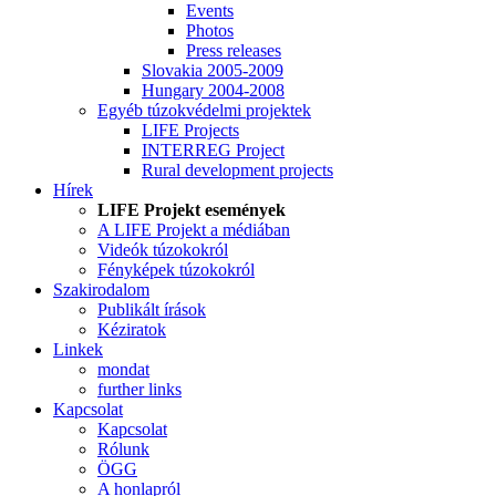
Events
Photos
Press releases
Slovakia 2005-2009
Hungary 2004-2008
Egyéb túzokvédelmi projektek
LIFE Projects
INTERREG Project
Rural development projects
Hírek
LIFE Projekt események
A LIFE Projekt a médiában
Videók túzokokról
Fényképek túzokokról
Szakirodalom
Publikált írások
Kéziratok
Linkek
mondat
further links
Kapcsolat
Kapcsolat
Rólunk
ÖGG
A honlapról