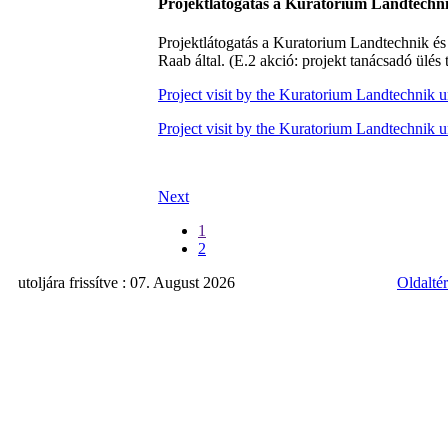
Projektlátogatás a Kuratorium Landtechn
Projektlátogatás a Kuratorium Landtechnik é
Raab által. (E.2 akció: projekt tanácsadó ülés
Project visit by the Kuratorium Landtechnik
Project visit by the Kuratorium Landtechnik
Next
1
2
utoljára frissítve : 07. August 2026
Oldalté