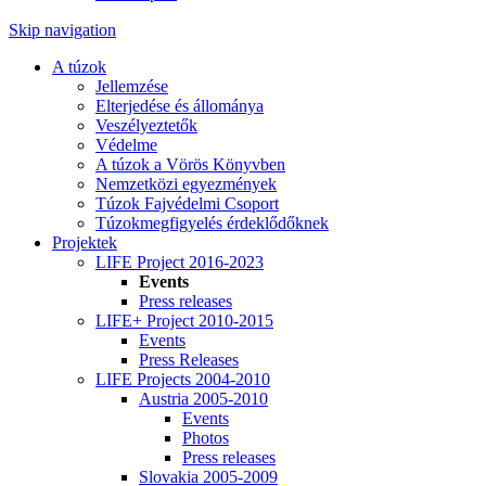
Skip navigation
A túzok
Jellemzése
Elterjedése és állománya
Veszélyeztetők
Védelme
A túzok a Vörös Könyvben
Nemzetközi egyezmények
Túzok Fajvédelmi Csoport
Túzokmegfigyelés érdeklődőknek
Projektek
LIFE Project 2016-2023
Events
Press releases
LIFE+ Project 2010-2015
Events
Press Releases
LIFE Projects 2004-2010
Austria 2005-2010
Events
Photos
Press releases
Slovakia 2005-2009