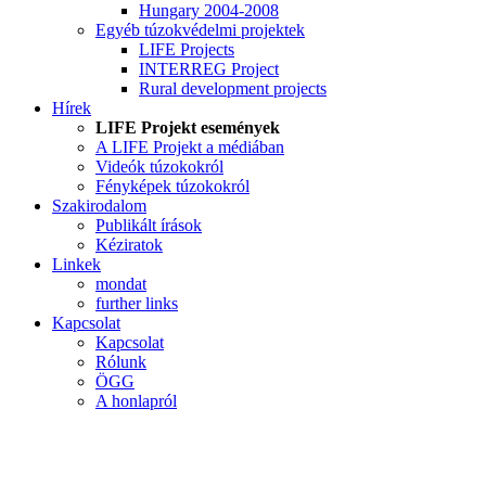
Hungary 2004-2008
Egyéb túzokvédelmi projektek
LIFE Projects
INTERREG Project
Rural development projects
Hírek
LIFE Projekt események
A LIFE Projekt a médiában
Videók túzokokról
Fényképek túzokokról
Szakirodalom
Publikált írások
Kéziratok
Linkek
mondat
further links
Kapcsolat
Kapcsolat
Rólunk
ÖGG
A honlapról