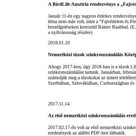
A BirdLife Ausztria rendezvénye a „Fajv
Január 11-én egy nagyon érdekes rendezvényre
téma nem más volt, mint a “Fajvédelem és Pr
beszélgetéseken keresztül Rainer Raabbal. (E.
a nyilvánosság részére)
2018.01.10
Nemzetközi túzok szinkronszámlálás Köz
Ahogy 2017-ben, úgy 2018-ban is a túzok LI
szinkronszámlálást tartunk. Januárban, febr
számolják meg a túzokokat az ismert telelőt
Szerbiában, Szlovákiában, Csehországban é
2017.11.14
Az első nemzetközi szinkronszámlálás ere
2017.02.17-én volt az első nemzetközi szin
eredmények az alábbi PDF-ben láthatók.