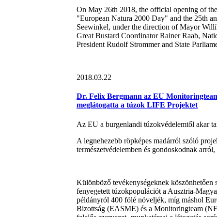
On May 26th 2018, the official opening of the 
"European Natura 2000 Day" and the 25th ann
Seewinkel, under the direction of Mayor Wil
Great Bustard Coordinator Rainer Raab, Nati
President Rudolf Strommer and State Parlia
2018.03.22
Dr. Felix Bergmann az EU Monitoringteam-t
meglátogatta a túzok LIFE Projektet
Az EU a burgenlandi túzokvédelemtől akar ta
A legnehezebb röpképes madárról szóló projek
természetvédelemben és gondoskodnak arról,
Különböző tevékenységeknek köszönhetően si
fenyegetett túzokpopulációt a Ausztria-Magya
példányról 400 fölé növeljék, míg máshol Eu
Bizottság (EASME) és a Monitoringteam (NEE