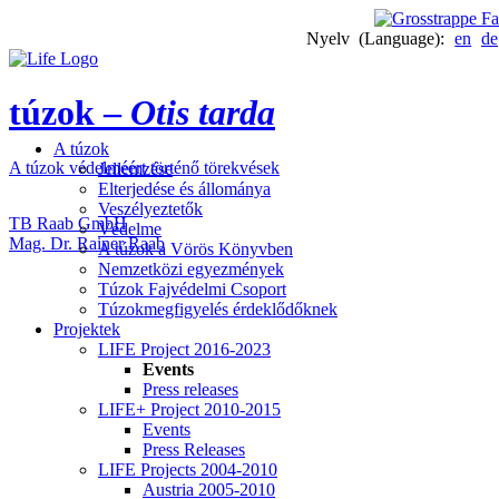
Nyelv (Language):
en
de
túzok –
Otis tarda
A túzok
A túzok védelméért történő törekvések
Jellemzése
Elterjedése és állománya
Veszélyeztetők
TB Raab GmbH
Védelme
Mag. Dr. Rainer Raab
A túzok a Vörös Könyvben
Nemzetközi egyezmények
Túzok Fajvédelmi Csoport
Túzokmegfigyelés érdeklődőknek
Projektek
LIFE Project 2016-2023
Events
Press releases
LIFE+ Project 2010-2015
Events
Press Releases
LIFE Projects 2004-2010
Austria 2005-2010