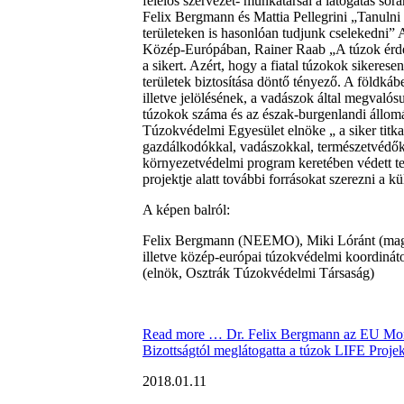
felelős szervezet- munkatársai a látogatás so
Felix Bergmann és Mattia Pellegrini „Tanulni 
területeken is hasonlóan tudjunk cselekedni” 
Közép-Európában, Rainer Raab „A túzok érde
a sikert. Azért, hogy a fiatal túzokok sikerese
területek biztosítása döntő tényező. A földká
illetve jelölésének, a vadászok által megvalós
túzokok száma és az észak-burgenlandi állomá
Túzokvédelmi Egyesület elnöke „ a siker titk
gazdálkodókkal, vadászokkal, természetvédőkk
környezetvédelmi program keretében védett t
projektje alatt további forrásokat szerezni a
A képen balról:
Felix Bergmann (NEEMO), Miki Lóránt (magya
illetve közép-európai túzokvédelmi koordiná
(elnök, Osztrák Túzokvédelmi Társaság)
Read more …
Dr. Felix Bergmann az EU Monit
Bizottságtól meglátogatta a túzok LIFE Projek
2018.01.11