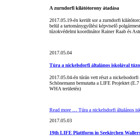
A zurndorfi kilátótorony átadása
2017.05.19-én került sor a zurndorfi kilátóto
belül a tartománygyűlési képviselő polgárme
túzokvédelmi koordinátor Rainer Raab és Astr
2017.05.04
Túra a nickelsdorfi általános iskolával túz
2017.05.04-én túrán vett részt a nickelsodorfi
Schönemann bemutatta a LIFE Projektet (E.7 
WHA területén)
Read more …
Túra a nickelsdorfi általános is
2017.05.03
19th LIFE Plattform in Seekirchen Waller