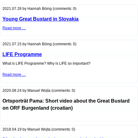
2021.07.28
by
Hannah Böing
(comments: 0)
Young Great Bustard in Slovakia
Young
Read more …
Great
Bustard
in
Slovakia
2021.07.15
by
Hannah Böing
(comments: 0)
LIFE Programme
What is LIFE Programme? Why is LIFE so important?
LIFE
Read more …
Programme
2020.08.24
by
Manuel Wojta
(comments: 0)
Ortsporträt Pama: Short video about the Great Bustard
on ORF Burgenland (croatian)
2018.04.19
by
Manuel Wojta
(comments: 0)