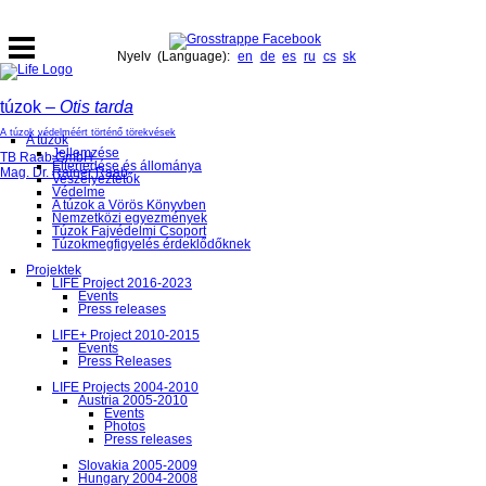
Nyelv (Language):
en
de
es
ru
cs
sk
túzok –
Otis tarda
A túzok védelméért történő törekvések
A túzok
Jellemzése
TB Raab GmbH
Elterjedése és állománya
Mag. Dr. Rainer Raab
Veszélyeztetők
Védelme
A túzok a Vörös Könyvben
Nemzetközi egyezmények
Túzok Fajvédelmi Csoport
Túzokmegfigyelés érdeklődőknek
Projektek
LIFE Project 2016-2023
Events
Press releases
LIFE+ Project 2010-2015
Events
Press Releases
LIFE Projects 2004-2010
Austria 2005-2010
Events
Photos
Press releases
Slovakia 2005-2009
Hungary 2004-2008