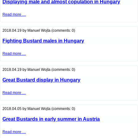
Displaying male and almost copulation in Hungary
Displaying
Read more …
male
and
almost
copulation
2018.04.19
by
Manuel Wojta
(comments: 0)
in
Hungary
Fighting Bustard males in Hungary
Fighting
Read more …
Bustard
males
in
Hungary
2018.04.19
by
Manuel Wojta
(comments: 0)
Great Bustard display in Hungary
Great
Read more …
Bustard
display
in
Hungary
2018.04.05
by
Manuel Wojta
(comments: 0)
Great Bustards in early summer in Austria
Great
Read more …
Bustards