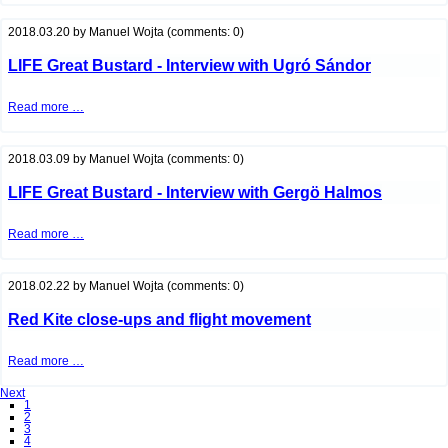
in
early
summer
2018.03.20
by
Manuel Wojta
(comments: 0)
in
Austria
LIFE Great Bustard - Interview with Ugró Sándor
LIFE
Read more …
Great
Bustard
-
Interview
2018.03.09
by
Manuel Wojta
(comments: 0)
with
Ugró
Sándor
LIFE Great Bustard - Interview with Gergö Halmos
LIFE
Read more …
Great
Bustard
-
Interview
2018.02.22
by
Manuel Wojta
(comments: 0)
with
Gergö
Halmos
Red Kite close-ups and flight movement
Red
Read more …
Kite
close-
Next
ups
1
and
2
flight
3
movement
4