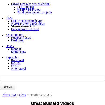
Egyéb túzokvédelmi projektek
LIFE Projects
INTERREG Project
Rural development projects
Hírek
LIFE Projekt események
A LIFE Projekt a médiában
Videók túzokokról
Fényképek túzokokról
Szakirodalom
Publikált írások
Kéziratok
Linkek
mondat
further links
Kapcsolat
Kapcsolat
Rólunk
ÖGG
A honlapról
Keywords
Search
Túzok (hu)
Hírek
Videók túzokokról
Great Bustard Videos