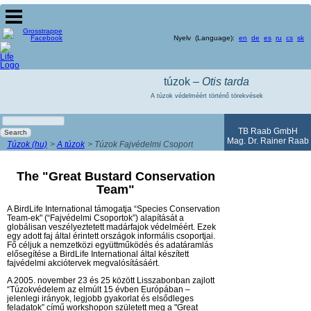
Nyelv (Language):
en
de
es
ru
cs
sk
túzok –
Otis tarda
A túzok védelméért történő törekvések
Keywords
TB Raab GmbH
Search
Mag. Dr. Rainer Raab
Túzok (hu)
A túzok
Túzok Fajvédelmi Csoport
The "Great Bustard Conservation
Team"
A BirdLife International támogatja “Species Conservation
Team-ek" (“Fajvédelmi Csoportok”) alapítását a
globálisan veszélyeztetett madárfajok védelméért. Ezek
egy adott faj által érintett országok informális csoportjai.
Fő céljuk a nemzetközi együttműködés és adatáramlás
elősegítése a BirdLife International által készített
fajvédelmi akciótervek megvalósításáért.
A 2005. november 23 és 25 között Lisszabonban zajlott
“Túzokvédelem az elmúlt 15 évben Európában –
jelenlegi irányok, legjobb gyakorlat és elsődleges
feladatok” című workshopon született meg a "Great