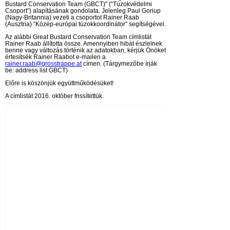
Bustard Conservation Team (GBCT)" (“Túzokvédelmi
Csoport”) alapításának gondolata. Jelenleg Paul Goriup
(Nagy-Britannia) vezeti a csoportot Rainer Raab
(Ausztria) “Közép-európai túzokkoordinátor” segítségével.
Az alábbi Great Bustard Conservation Team címlistát
Rainer Raab állította össze. Amennyiben hibát észlelnek
benne vagy változás történik az adatokban, kérjük Önöket
értesítsék Rainer Raabot e-mailen a
rainer.raab@grosstrappe.at
címen. (Tárgymezőbe írják
be: address list GBCT)
Előre is köszönjük együttműködésüket!
A címlistát 2016.
október
frissítettük.
AU
Dr.
Tec
Tes
A-
AU
Mob
Off
Fax
e-m
www
Dr.
Nat
der
gem
Lan
A-3