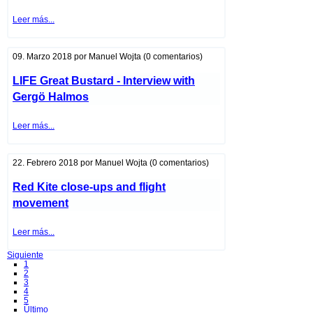
LIFE
Leer más...
Great
Bustard
-
Interview
09. Marzo 2018
por
Manuel Wojta
(0 comentarios)
with
Ugró
LIFE Great Bustard - Interview with
Sándor
Gergö Halmos
LIFE
Leer más...
Great
Bustard
-
Interview
22. Febrero 2018
por
Manuel Wojta
(0 comentarios)
with
Gergö
Red Kite close-ups and flight
Halmos
movement
Red
Leer más...
Kite
close-
Siguiente
ups
1
and
2
flight
3
movement
4
5
Último