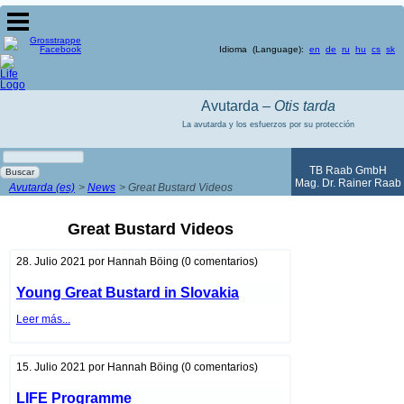
Idioma (Language):
en
de
ru
hu
cs
sk
Avutarda –
Otis tarda
La avutarda y los esfuerzos por su protección
Palabras
clave
TB Raab GmbH
Buscar
Mag. Dr. Rainer Raab
Avutarda (es)
News
Great Bustard Videos
Great Bustard Videos
28. Julio 2021
por
Hannah Böing
(0 comentarios)
Young Great Bustard in Slovakia
Young
Leer más...
Great
Bustard
in
Slovakia
15. Julio 2021
por
Hannah Böing
(0 comentarios)
LIFE Programme