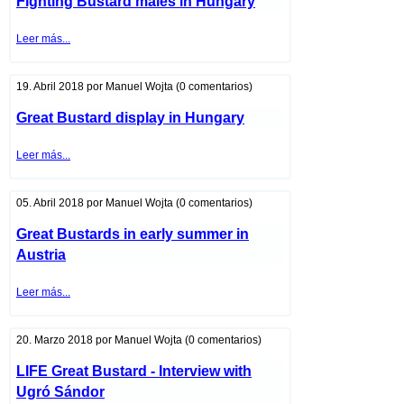
Fighting Bustard males in Hungary
Fighting
Leer más...
Bustard
males
in
Hungary
19. Abril 2018
por
Manuel Wojta
(0 comentarios)
Great Bustard display in Hungary
Great
Leer más...
Bustard
display
in
Hungary
05. Abril 2018
por
Manuel Wojta
(0 comentarios)
Great Bustards in early summer in
Austria
Great
Leer más...
Bustards
in
early
summer
20. Marzo 2018
por
Manuel Wojta
(0 comentarios)
in
Austria
LIFE Great Bustard - Interview with
Ugró Sándor