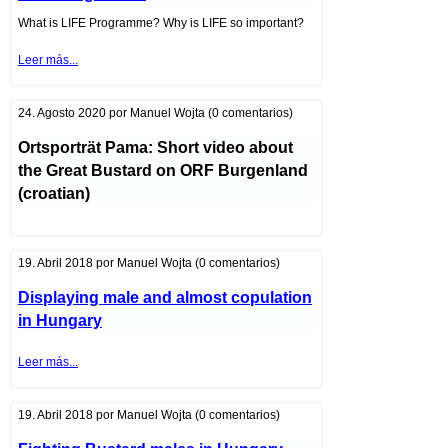
What is LIFE Programme? Why is LIFE so important?
LIFE
Leer más...
Programme
24. Agosto 2020
por
Manuel Wojta
(0 comentarios)
Ortsporträt Pama: Short video about
the Great Bustard on ORF Burgenland
(croatian)
19. Abril 2018
por
Manuel Wojta
(0 comentarios)
Displaying male and almost copulation
in Hungary
Displaying
Leer más...
male
and
almost
copulation
19. Abril 2018
por
Manuel Wojta
(0 comentarios)
in
Hungary