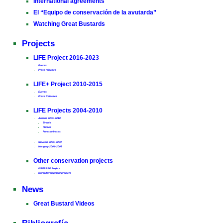
International agreements
El “Equipo de conservación de la avutarda”
Watching Great Bustards
Projects
LIFE Project 2016-2023
Events
Press releases
LIFE+ Project 2010-2015
Events
Press Releases
LIFE Projects 2004-2010
Austria 2005-2010
Events
Photos
Press releases
Slovakia 2005-2009
Hungary 2004-2008
Other conservation projects
INTERREG Project
Rural development projects
News
Great Bustard Videos