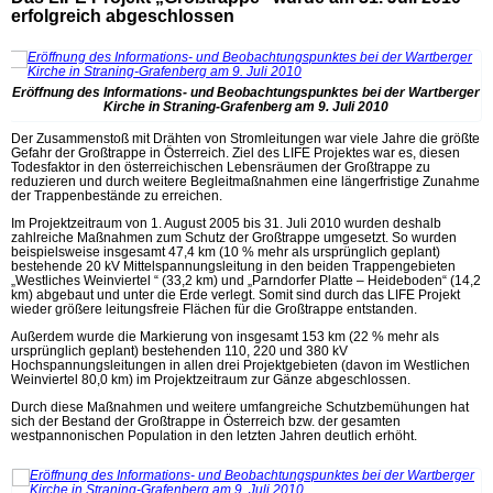
erfolgreich abgeschlossen
Eröffnung des Informations- und Beobachtungspunktes bei der Wartberger
Kirche in Straning-Grafenberg am 9. Juli 2010
Der Zusammenstoß mit Drähten von Stromleitungen war viele Jahre die größte
Gefahr der Großtrappe in Österreich. Ziel des LIFE Projektes war es, diesen
Todesfaktor in den österreichischen Lebensräumen der Großtrappe zu
reduzieren und durch weitere Begleitmaßnahmen eine längerfristige Zunahme
der Trappenbestände zu erreichen.
Im Projektzeitraum von 1. August 2005 bis 31. Juli 2010 wurden deshalb
zahlreiche Maßnahmen zum Schutz der Großtrappe umgesetzt. So wurden
beispielsweise insgesamt 47,4 km (10 % mehr als ursprünglich geplant)
bestehende 20 kV Mittelspannungsleitung in den beiden Trappengebieten
„Westliches Weinviertel “ (33,2 km) und „Parndorfer Platte – Heideboden“ (14,2
km) abgebaut und unter die Erde verlegt. Somit sind durch das LIFE Projekt
wieder größere leitungsfreie Flächen für die Großtrappe entstanden.
Außerdem wurde die Markierung von insgesamt 153 km (22 % mehr als
ursprünglich geplant) bestehenden 110, 220 und 380 kV
Hochspannungsleitungen in allen drei Projektgebieten (davon im Westlichen
Weinviertel 80,0 km) im Projektzeitraum zur Gänze abgeschlossen.
Durch diese Maßnahmen und weitere umfangreiche Schutzbemühungen hat
sich der Bestand der Großtrappe in Österreich bzw. der gesamten
westpannonischen Population in den letzten Jahren deutlich erhöht.