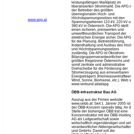
leistungsfähigen Marktplatz im
liberalisierten Strommarkt. Die APG ist
der Betreiber des größten
überregionalen Hoch- und
Höchstspannungsnetzes mit den
www.apg.at
Spannungsebenen 110 kV, 220 kV un
380 kV in Österreich. Die APG stellt
einen sicheren, preiswerten und
umweltfreundlichen Transport der
elektrischen Energie sicher. Die APG is
für die Planung, Betriebsführung,
Instandhaltung und Ausbau des Hoch-
und Höchstspannungsnetzes
zuständig. Die APG ist Ökostrom-
Bilanzgruppenverantwortlicher der
größten Regelzone Österreichs und
somit zentrale und administrative
Drehscheibe für die Förderung der
Stromerzeugung aus erneuerbaren
Energieträgern (Kleinwasserkraftwerk,
Wind, Sonne, Biomasse, etc.). Web sit
www.verbund.at/at/apg
ÖBB-Infrastruktur Bau AG
Auszug aus der Firmen website
www.oebb.at: Seit 1. Jänner 2005 ist
der ÖBB-Konzern operativ tätig. An die
Stelle der bisherigen ÖBB trat eine
Konzernstruktur mit der ÖBB-Holding
AG als Leitgesellschaft sowie
wirtschaftlich eigenständiger und selbs
verantwortlicher Aktiengesellschaften
und GmbHs. Damit soll die