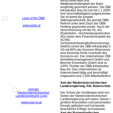
Wirtschaftlichkeit und
Wettbewerbsfähigkeit der Bahn
langfristig gesichert werden. Die ÖBB-
Infrastruktur Bau AG hat mit 1.1.2005
ihre Geschäftstätigkeit aufgenommen.
Sie ist damit die jüngste
Aktiengesellschaft, die gemäß ÖBB-
Reform unter dem Dach der ÖBB-
www.oebb.at
Holding gegründet wurde. Nach der
Verschmelzung mit der HL-AG
(Eisenbahn - Hochleistungsstrecken
AG) sowie dem Finanzierungsteil der
SCHIG
(Schieneninfrastrukturfinanzierungs-
GmbH) nimmt die ÖBB-Infrastruktur B
AG mit 80% der Konzern-Bilanzsumm
eine führende Rolle innerhalb des
Konzerns ein. Die Unternehmen ÖBB-
Immobilienmanagement GmbH und
Brenner Eisenbahn GmbH sind zu
100% Töchter der ÖBB-Infrastruktur
Bau AG. Das Unternehmen ist
österreichweit tätig und beschäftigt
insgesamt rund 3.000 MitarbeiterInnen
Amt der Niederösterreichischen
Landesregierung, Abt. Naturschutz
Der Schutz der Großtrappe wird von
Seiten der Niederösterreichischen
Landesregierung seit vielen Jahren mi
www.noel.gv.at
großem finanziellen und personellen
Einsatz gefördert und hat bereits
beachtliche Erfolge vorzuweisen.
Amt
der Burgenländischen