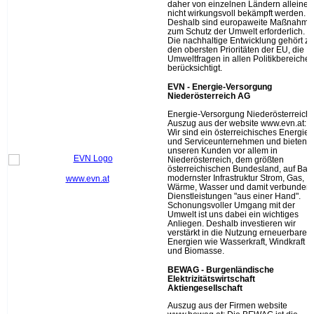
daher von einzelnen Ländern alleine
nicht wirkungsvoll bekämpft werden.
Deshalb sind europaweite Maßnahme
zum Schutz der Umwelt erforderlich.
Die nachhaltige Entwicklung gehört zu
den obersten Prioritäten der EU, die
Umweltfragen in allen Politikbereiche
berücksichtigt.
EVN - Energie-Versorgung
Niederösterreich AG
Energie-Versorgung Niederösterreich
Auszug aus der website www.evn.at:
Wir sind ein österreichisches Energie-
und Serviceunternehmen und bieten
unseren Kunden vor allem in
Niederösterreich, dem größten
österreichischen Bundesland, auf Bas
modernster Infrastruktur Strom, Gas,
www.evn.at
Wärme, Wasser und damit verbunden
Dienstleistungen "aus einer Hand".
Schonungsvoller Umgang mit der
Umwelt ist uns dabei ein wichtiges
Anliegen. Deshalb investieren wir
verstärkt in die Nutzung erneuerbarer
Energien wie Wasserkraft, Windkraft
und Biomasse.
BEWAG - Burgenländische
Elektrizitätswirtschaft
Aktiengesellschaft
Auszug aus der Firmen website