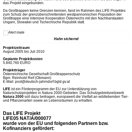
das Projekt eingebunden.
Da Großtrappen keine Grenzen kennen, fand im Rahmen des LIFE Projektes
zum Schutz der grenzüberschreitenden westpannonischen Population der
Großtrappe eine intensive Kooperation Österreichs mit den Nachbarstaaten
Ungarn, Slowakei und Tschechische Republik statt.
Hahn sichernd
Projektzeitraum
August 2005 bis Juli 2010
Geplante Projektkosten
5.840.760 EURO
Projektträger
Österreichische Gesellschaft Großtrappenschutz
Bgm. Reinhold Reif (Obmann)
E-Mail: post@deutsch-jahrndorf.bgld.gv.at
LIFE
ist ein Förderprogramm der EU zur Unterstützung von
Naturschutzprojekten in Natura 2000-Gebieten. Das Schutzgebietsnetzwerk
Natura 2000
soll dazu beitragen, europaweit die Vielfalt an wildlebenden Tier-
und Pflanzenarten sowie an Lebensräumen zu erhalten.
Das LIFE Projekt
LIFE05 NAT/A/000077
wurde von der EU und folgenden Partnern bzw.
Kofinanziers gefördert: