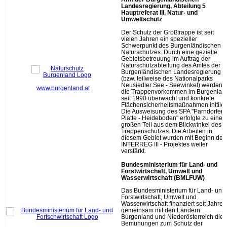
Landesregierung, Abteilung 5
Hauptreferat III, Natur- und
Umweltschutz
Der Schutz der Großtrappe ist seit
vielen Jahren ein spezieller
Schwerpunkt des Burgenländischen
Naturschutzes. Durch eine gezielte
Gebietsbetreuung im Auftrag der
Naturschutzabteilung des Amtes der
Burgenländischen Landesregierung
(bzw. teilweise des Nationalparks
Neusiedler See - Seewinkel) werden
www.burgenland.at
die Trappenvorkommen im Burgenlan
seit 1990 überwacht und konkrete
Flächensicherheitsmaßnahmen initiiert
Die Ausweisung des SPA "Parndorfer
Platte - Heideboden" erfolgte zu eine
großen Teil aus dem Blickwinkel des
Trappenschutzes. Die Arbeiten in
diesem Gebiet wurden mit Beginn des
INTERREG III - Projektes weiter
verstärkt.
Bundesministerium für Land- und
Forstwirtschaft, Umwelt und
Wasserwirtschaft (BMLFUW)
Das Bundesministerium für Land- und
Forstwirtschaft, Umwelt und
Wasserwirtschaft finanziert seit Jahren
gemeinsam mit den Ländern
Burgenland und Niederösterreich die
Bemühungen zum Schutz der