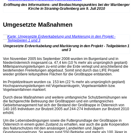
Eröffnung des Informations- und Beobachtungspunktes bei der Wartberger
Kirche in Straning-Grafenberg am 9. Juli 2010
Umgesetzte Maßnahmen
Umgesetzte Erdverkabelung und Markierung in den Projekt - Teilgebieten 1
und 3
Von November 2005 bis September 2008 wurden im Burgenland und in
Niederösterreich insgesamt ca. 47,4 km (10 % mehr als ursprünglich geplant)
Mittelspannungsleitungen zu-erst unter die Erde verlegt und anschließend die
bestehenden Freileitungen abgebaut. Somit sind durch das LIFE Projekt
wieder größere leitungsfreie Flächen für die Großtrappe entstanden.
Im Projektzeitraum wurden ca. 153 km (22 % mehr als ursprünglich geplant)
Hochspannungsleitungen mit Vogelwarnkugeln, Vogelwarntafeln bzw.
Vogelwarnfahnen markiert.
Durch diese Maßnahmen und weitere umfangreiche Schutzbemühungen wie
die fachgerechte Betreuung der Großtrappen und ein umfangreiches
Gebietsmanagement hat sich der Bestand der Großtrappe in Österreich von
140-165 Individuen zur Brutzeit 2005 auf 244-274 Individuen zur Brutzeit 2010
erhöht.
Um die Lebensbedingungen sowie die Futtergrundlage der Großtrappe in
Österreich in einem guten Zustand zu erhalten, war auch die gute Kooperation
des Naturschutzes mit den ansässigen Landwirten und Jägern
Grundvoraussetzung. So waren rund 550 Betriebe und mehr als 100 Jäger in