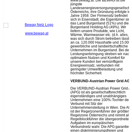
www.bewag.at: Die BEWAG ist die
jüngste
Landesenergieversorgungsgesellscha
Österreichs, ihre Gründung erfolgte im
Jahre 1958. Der Firmensitz befindet
sich in Eisenstadt, die Eigentümer sin
das Land Burgenland (51%) und die
Burgenland Holding AG (49%). Wir
liefern unsere Produkte, wie Licht,
www.bewag.at
Wärme, Warmwasser etc. (d.h. alles,
was sich durch Strom betreiben lässt)
an ca. 120.000 Haushalte und 15.000
gewerbliche und landwirtschaftliche
Unternehmen im Burgenland. Bei der
Leistungserbringung streben wir nach
optimalem Nutzen und Komfort für
unsere Kunden bei vernünftigem
Energieeinsatz, verbunden mit
geringster Umweltbelastung und
höchster Sicherheit.
VERBUND-Austrian Power Grid AG
Die VERBUND-Austrian Power Grid A
(APG) ist als gesellschaftsrechtlich
eigenständiges und unabhängiges
Unternehmen eine 100%-Tochter des
Verbund mit Sitz der
Unternehmensleitung in Wien. Die AP
ist der Regelzonenführer der größten
Regelzone Österreichs und nimmt als
Regelblockführer die übergeordneten
Aufgaben im europäischen
Verbundnetz wahr. Die APG garantiert
einen diskriminierungsfreien und