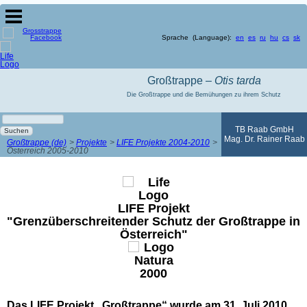
Sprache (Language):
en
es
ru
hu
cs
sk
Großtrappe –
Otis tarda
Die Großtrappe und die Bemühungen zu ihrem Schutz
Suchbegriffe
TB Raab GmbH
Suchen
Mag. Dr. Rainer Raab
Großtrappe (de)
Projekte
LIFE Projekte 2004-2010
Österreich 2005-2010
LIFE Projekt
"Grenzüberschreitender Schutz der Großtrappe in
Österreich"
Das LIFE Projekt „Großtrappe“ wurde am 31. Juli 2010