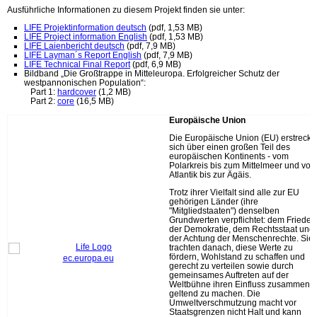
Ausführliche Informationen zu diesem Projekt finden sie unter:
LIFE Projektinformation deutsch
(pdf, 1,53 MB)
LIFE Project information English
(pdf, 1,53 MB)
LIFE Laienbericht deutsch
(pdf, 7,9 MB)
LIFE Layman´s Report English
(pdf, 7,9 MB)
LIFE Technical Final Report
(pdf, 6,9 MB)
Bildband „Die Großtrappe in Mitteleuropa. Erfolgreicher Schutz der
westpannonischen Population“:
Part 1:
hardcover
(1,2 MB)
Part 2:
core
(16,5 MB)
Europäische Union
Die Europäische Union (EU) erstreckt
sich über einen großen Teil des
europäischen Kontinents - vom
Polarkreis bis zum Mittelmeer und vo
Atlantik bis zur Ägäis.
Trotz ihrer Vielfalt sind alle zur EU
gehörigen Länder (ihre
"Mitgliedstaaten") denselben
Grundwerten verpflichtet: dem Frieden
der Demokratie, dem Rechtsstaat und
der Achtung der Menschenrechte. Sie
trachten danach, diese Werte zu
fördern, Wohlstand zu schaffen und
ec.europa.eu
gerecht zu verteilen sowie durch
gemeinsames Auftreten auf der
Weltbühne ihren Einfluss zusammen
geltend zu machen. Die
Umweltverschmutzung macht vor
Staatsgrenzen nicht Halt und kann