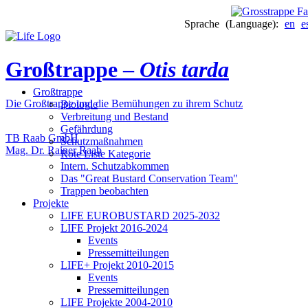
Sprache (Language):
en
e
Großtrappe –
Otis tarda
Großtrappe
Die Großtrappe und die Bemühungen zu ihrem Schutz
Biologie
Verbreitung und Bestand
Gefährdung
TB Raab GmbH
Schutzmaßnahmen
Mag. Dr. Rainer Raab
Rote Liste Kategorie
Intern. Schutzabkommen
Das "Great Bustard Conservation Team"
Trappen beobachten
Projekte
LIFE EUROBUSTARD 2025-2032
LIFE Projekt 2016-2024
Events
Pressemitteilungen
LIFE+ Projekt 2010-2015
Events
Pressemitteilungen
LIFE Projekte 2004-2010