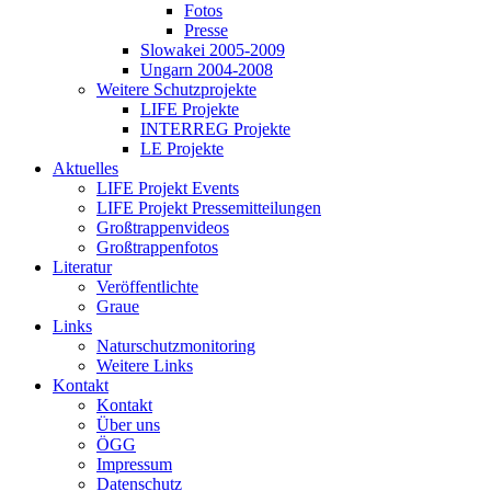
Fotos
Presse
Slowakei 2005-2009
Ungarn 2004-2008
Weitere Schutzprojekte
LIFE Projekte
INTERREG Projekte
LE Projekte
Aktuelles
LIFE Projekt Events
LIFE Projekt Pressemitteilungen
Großtrappenvideos
Großtrappenfotos
Literatur
Veröffentlichte
Graue
Links
Naturschutzmonitoring
Weitere Links
Kontakt
Kontakt
Über uns
ÖGG
Impressum
Datenschutz