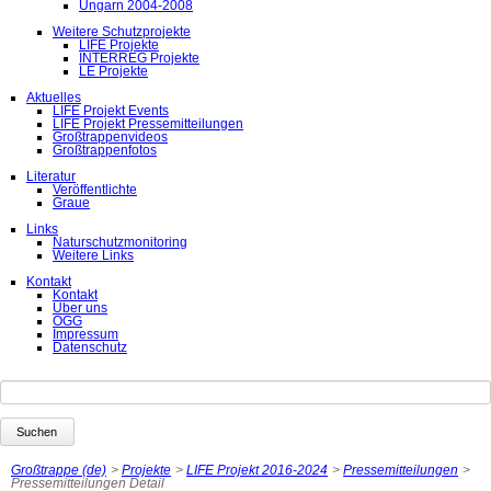
Ungarn 2004-2008
Weitere Schutzprojekte
LIFE Projekte
INTERREG Projekte
LE Projekte
Aktuelles
LIFE Projekt Events
LIFE Projekt Pressemitteilungen
Großtrappenvideos
Großtrappenfotos
Literatur
Veröffentlichte
Graue
Links
Naturschutzmonitoring
Weitere Links
Kontakt
Kontakt
Über uns
ÖGG
Impressum
Datenschutz
Suchbegriffe
Suchen
Großtrappe (de)
Projekte
LIFE Projekt 2016-2024
Pressemitteilungen
Pressemitteilungen Detail