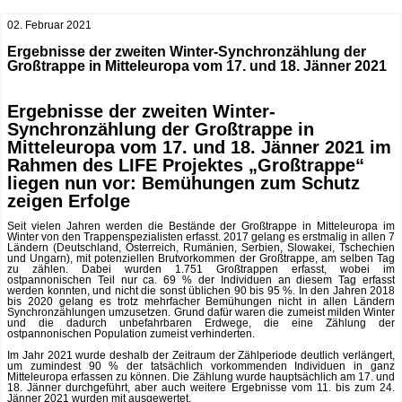
02. Februar 2021
Ergebnisse der zweiten Winter-Synchronzählung der
Großtrappe in Mitteleuropa vom 17. und 18. Jänner 2021
Ergebnisse der zweiten Winter-
Synchronzählung der Großtrappe in
Mitteleuropa vom 17. und 18. Jänner 2021 im
Rahmen des LIFE Projektes „Großtrappe“
liegen nun vor: Bemühungen zum Schutz
zeigen Erfolge
Seit vielen Jahren werden die Bestände der Großtrappe in Mitteleuropa im
Winter von den Trappenspezialisten erfasst. 2017 gelang es erstmalig in allen 7
Ländern (Deutschland, Österreich, Rumänien, Serbien, Slowakei, Tschechien
und Ungarn), mit potenziellen Brutvorkommen der Großtrappe, am selben Tag
zu zählen. Dabei wurden 1.751 Großtrappen erfasst, wobei im
ostpannonischen Teil nur ca. 69 % der Individuen an diesem Tag erfasst
werden konnten, und nicht die sonst üblichen 90 bis 95 %. In den Jahren 2018
bis 2020 gelang es trotz mehrfacher Bemühungen nicht in allen Ländern
Synchronzählungen umzusetzen. Grund dafür waren die zumeist milden Winter
und die dadurch unbefahrbaren Erdwege, die eine Zählung der
ostpannonischen Population zumeist verhinderten.
Im Jahr 2021 wurde deshalb der Zeitraum der Zählperiode deutlich verlängert,
um zumindest 90 % der tatsächlich vorkommenden Individuen in ganz
Mitteleuropa erfassen zu können. Die Zählung wurde hauptsächlich am 17. und
18. Jänner durchgeführt, aber auch weitere Ergebnisse vom 11. bis zum 24.
Jänner 2021 wurden mit ausgewertet.