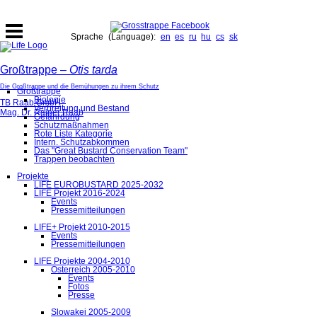
Sprache (Language):
en
es
ru
hu
cs
sk
Großtrappe –
Otis tarda
Die Großtrappe und die Bemühungen zu ihrem Schutz
Großtrappe
Biologie
TB Raab GmbH
Verbreitung und Bestand
Mag. Dr. Rainer Raab
Gefährdung
Schutzmaßnahmen
Rote Liste Kategorie
Intern. Schutzabkommen
Das "Great Bustard Conservation Team"
Trappen beobachten
Projekte
LIFE EUROBUSTARD 2025-2032
LIFE Projekt 2016-2024
Events
Pressemitteilungen
LIFE+ Projekt 2010-2015
Events
Pressemitteilungen
LIFE Projekte 2004-2010
Österreich 2005-2010
Events
Fotos
Presse
Slowakei 2005-2009