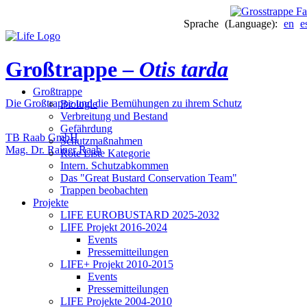
Sprache (Language):
en
e
Großtrappe –
Otis tarda
Großtrappe
Die Großtrappe und die Bemühungen zu ihrem Schutz
Biologie
Verbreitung und Bestand
Gefährdung
TB Raab GmbH
Schutzmaßnahmen
Mag. Dr. Rainer Raab
Rote Liste Kategorie
Intern. Schutzabkommen
Das "Great Bustard Conservation Team"
Trappen beobachten
Projekte
LIFE EUROBUSTARD 2025-2032
LIFE Projekt 2016-2024
Events
Pressemitteilungen
LIFE+ Projekt 2010-2015
Events
Pressemitteilungen
LIFE Projekte 2004-2010