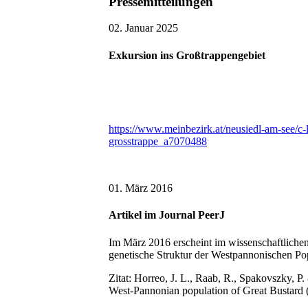
Pressemitteilungen
02. Januar 2025
Exkursion ins Großtrappengebiet
https://www.meinbezirk.at/neusiedl-am-see/c-
grosstrappe_a7070488
01. März 2016
Artikel im Journal PeerJ
Im März 2016 erscheint im wissenschaftlichen
genetische Struktur der Westpannonischen Po
Zitat: Horreo, J. L., Raab, R., Spakovszky, P.
West-Pannonian population of Great Bustard 