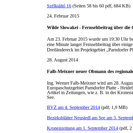
Szélkiáltó 16
(Seiten 58 bis 60 pdf, 684 KB)
24. Februar 2015
Wilde Slowakei - Fernsehbeitrag über di
Am 23. Februar 2015 wurde um 19:30 Uhr b
eine Minute langer Fernsehbeitrag über ein
Dreiländereck im Projektgebiet „Parndorfer Pl
28. August 2014
Falb-Meixner neuer Obmann des regional
Ing. Werner Falb-Meixner wird am 28. Augus
Europaschutzgebiet Parndorfer Platte - Heid
Artikel in Zeitungen, wie z. B. in der Krone
See.
BVZ am 4. September 2014
(pdf, 1,9 MB)
Bezirksblätter Neusiedl am See am 3. Septem
Kronenzeitung am 1. September 2014
(pdf, 