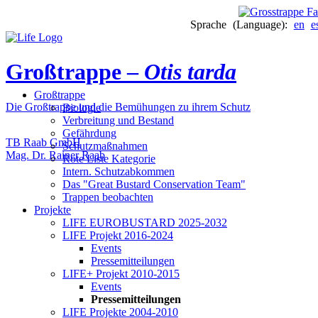
Sprache (Language):
en
e
Großtrappe –
Otis tarda
Großtrappe
Die Großtrappe und die Bemühungen zu ihrem Schutz
Biologie
Verbreitung und Bestand
Gefährdung
TB Raab GmbH
Schutzmaßnahmen
Mag. Dr. Rainer Raab
Rote Liste Kategorie
Intern. Schutzabkommen
Das "Great Bustard Conservation Team"
Trappen beobachten
Projekte
LIFE EUROBUSTARD 2025-2032
LIFE Projekt 2016-2024
Events
Pressemitteilungen
LIFE+ Projekt 2010-2015
Events
Pressemitteilungen
LIFE Projekte 2004-2010