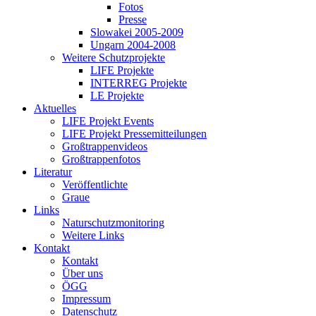
Fotos
Presse
Slowakei 2005-2009
Ungarn 2004-2008
Weitere Schutzprojekte
LIFE Projekte
INTERREG Projekte
LE Projekte
Aktuelles
LIFE Projekt Events
LIFE Projekt Pressemitteilungen
Großtrappenvideos
Großtrappenfotos
Literatur
Veröffentlichte
Graue
Links
Naturschutzmonitoring
Weitere Links
Kontakt
Kontakt
Über uns
ÖGG
Impressum
Datenschutz