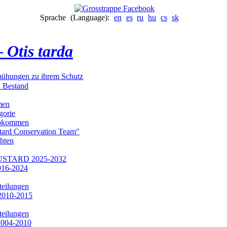
Sprache (Language):
en
es
ru
hu
cs
sk
–
Otis tarda
mühungen zu ihrem Schutz
d Bestand
men
gorie
abkommen
tard Conservation Team"
hten
STARD 2025-2032
016-2024
teilungen
2010-2015
teilungen
2004-2010