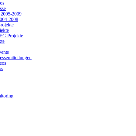
os
sse
 2005-2009
004-2008
rojekte
jekte
G Projekte
kte
vents
essemitteilungen
eos
os
itoring