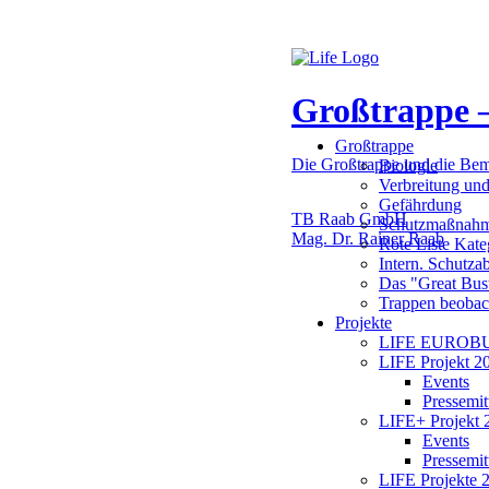
Großtrappe 
Großtrappe
Die Großtrappe und die Be
Biologie
Verbreitung un
Gefährdung
TB Raab GmbH
Schutzmaßnah
Mag. Dr. Rainer Raab
Rote Liste Kate
Intern. Schutz
Das "Great Bus
Trappen beobac
Projekte
LIFE EUROBU
LIFE Projekt 2
Events
Pressemit
LIFE+ Projekt 
Events
Pressemit
LIFE Projekte 