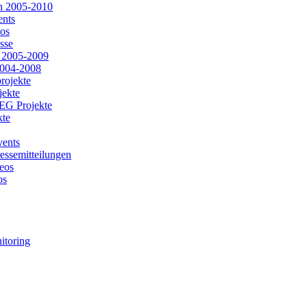
ch 2005-2010
ents
os
sse
 2005-2009
004-2008
rojekte
jekte
G Projekte
kte
vents
essemitteilungen
eos
os
itoring