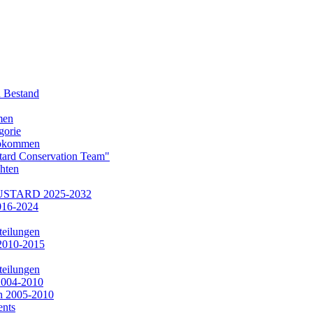
d Bestand
men
gorie
abkommen
tard Conservation Team"
hten
STARD 2025-2032
016-2024
teilungen
2010-2015
teilungen
2004-2010
ch 2005-2010
ents