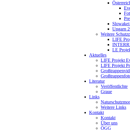
Österrei
Ev
Fot
Pre
Slowakei
Ungarn 2
Weitere Schutzp
LIFE Pro
INTERRE
LE Proje
Aktuelles
LIFE Projekt E
LIFE Projekt Pr
Großtrappenvid
Großtrappenfot
Literatur
Veröffentlichte
Graue
Links
Naturschutzmon
Weitere Links
Kontakt
Kontakt
Über uns
ÖGG