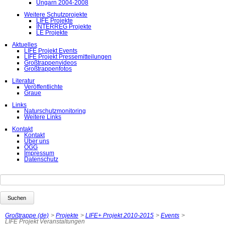
Ungarn 2004-2008
Weitere Schutzprojekte
LIFE Projekte
INTERREG Projekte
LE Projekte
Aktuelles
LIFE Projekt Events
LIFE Projekt Pressemitteilungen
Großtrappenvideos
Großtrappenfotos
Literatur
Veröffentlichte
Graue
Links
Naturschutzmonitoring
Weitere Links
Kontakt
Kontakt
Über uns
ÖGG
Impressum
Datenschutz
Suchbegriffe
Suchen
Großtrappe (de)
Projekte
LIFE+ Projekt 2010-2015
Events
LIFE Projekt Veranstaltungen