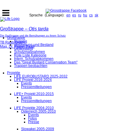
Sprache (Language):
en
es
ru
hu
cs
sk
Großtrappe –
Otis tarda
Die Großtrappe und die Bemühungen zu ihrem Schutz
Großtrappe
Biologie
TB Raab GmbH
Verbreitung und Bestand
Mag. Dr. Rainer Raab
Gefährdung
Schutzmaßnahmen
Rote Liste Kategorie
Intern. Schutzabkommen
Das "Great Bustard Conservation Team"
Trappen beobachten
Projekte
LIFE EUROBUSTARD 2025-2032
LIFE Projekt 2016-2024
Events
Pressemitteilungen
LIFE+ Projekt 2010-2015
Events
Pressemitteilungen
LIFE Projekte 2004-2010
Österreich 2005-2010
Events
Fotos
Presse
Slowakei 2005-2009