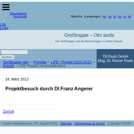
Sprache (Language):
en
es
ru
hu
cs
sk
Großtrappe –
Otis tarda
Die Großtrappe und die Bemühungen zu ihrem Schutz
Suchbegriffe
TB Raab GmbH
Suchen
Mag. Dr. Rainer Raab
Großtrappe (de)
Projekte
LIFE+ Projekt 2010-2015
Events
LIFE Projekt Veranstaltungen
16. März 2013
Projektbesuch durch DI Franz Angerer
Zurück
Letzte Aktualisierung : 07. August 2026
Sitemap
-
Grosstrappe.at Suche
Copyright ©2026