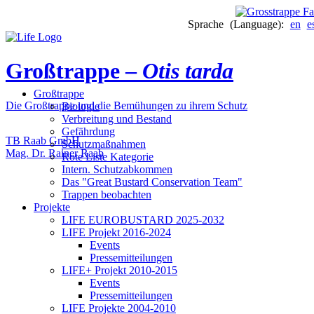
Sprache (Language):
en
e
Großtrappe –
Otis tarda
Großtrappe
Die Großtrappe und die Bemühungen zu ihrem Schutz
Biologie
Verbreitung und Bestand
Gefährdung
TB Raab GmbH
Schutzmaßnahmen
Mag. Dr. Rainer Raab
Rote Liste Kategorie
Intern. Schutzabkommen
Das "Great Bustard Conservation Team"
Trappen beobachten
Projekte
LIFE EUROBUSTARD 2025-2032
LIFE Projekt 2016-2024
Events
Pressemitteilungen
LIFE+ Projekt 2010-2015
Events
Pressemitteilungen
LIFE Projekte 2004-2010