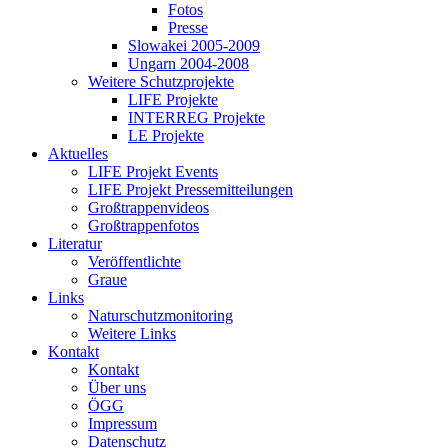
Fotos
Presse
Slowakei 2005-2009
Ungarn 2004-2008
Weitere Schutzprojekte
LIFE Projekte
INTERREG Projekte
LE Projekte
Aktuelles
LIFE Projekt Events
LIFE Projekt Pressemitteilungen
Großtrappenvideos
Großtrappenfotos
Literatur
Veröffentlichte
Graue
Links
Naturschutzmonitoring
Weitere Links
Kontakt
Kontakt
Über uns
ÖGG
Impressum
Datenschutz