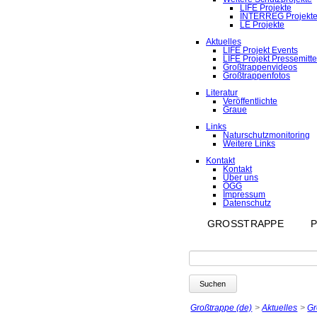
LIFE Projekte
INTERREG Projekt
LE Projekte
Aktuelles
LIFE Projekt Events
LIFE Projekt Pressemitt
Großtrappenvideos
Großtrappenfotos
Literatur
Veröffentlichte
Graue
Links
Naturschutzmonitoring
Weitere Links
Kontakt
Kontakt
Über uns
ÖGG
Impressum
Datenschutz
Navigation
GROSSTRAPPE
überspringen
Suchbegriffe
Suchen
Großtrappe (de)
Aktuelles
Gr