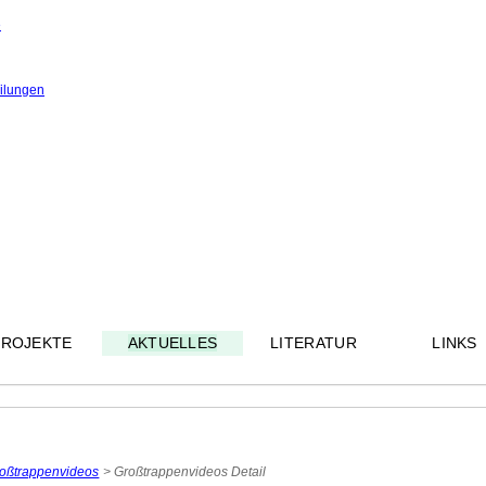
e
eilungen
PROJEKTE
AKTUELLES
LITERATUR
LINKS
oßtrappenvideos
Großtrappenvideos Detail