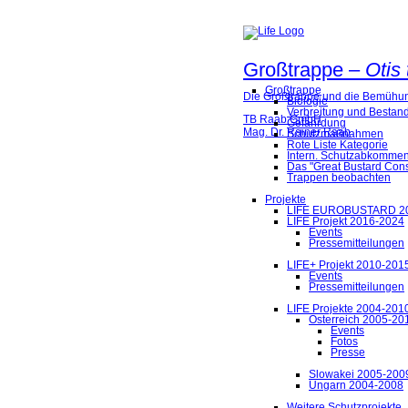
Großtrappe –
Otis 
Großtrappe
Die Großtrappe und die Bemühun
Biologie
Verbreitung und Bestan
TB Raab GmbH
Gefährdung
Mag. Dr. Rainer Raab
Schutzmaßnahmen
Rote Liste Kategorie
Intern. Schutzabkomme
Das "Great Bustard Con
Trappen beobachten
Projekte
LIFE EUROBUSTARD 2
LIFE Projekt 2016-2024
Events
Pressemitteilungen
LIFE+ Projekt 2010-201
Events
Pressemitteilungen
LIFE Projekte 2004-201
Österreich 2005-20
Events
Fotos
Presse
Slowakei 2005-200
Ungarn 2004-2008
Weitere Schutzprojekte