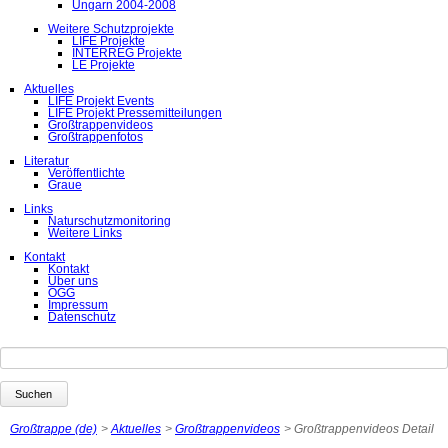
Ungarn 2004-2008
Weitere Schutzprojekte
LIFE Projekte
INTERREG Projekte
LE Projekte
Aktuelles
LIFE Projekt Events
LIFE Projekt Pressemitteilungen
Großtrappenvideos
Großtrappenfotos
Literatur
Veröffentlichte
Graue
Links
Naturschutzmonitoring
Weitere Links
Kontakt
Kontakt
Über uns
ÖGG
Impressum
Datenschutz
Suchbegriffe
Suchen
Großtrappe (de)
Aktuelles
Großtrappenvideos
Großtrappenvideos Detail