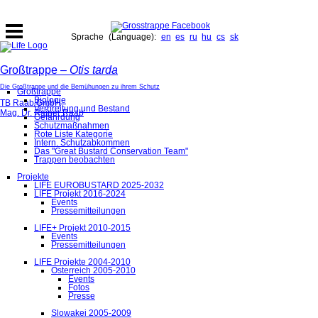
Sprache (Language):
en
es
ru
hu
cs
sk
Großtrappe –
Otis tarda
Die Großtrappe und die Bemühungen zu ihrem Schutz
Großtrappe
Biologie
TB Raab GmbH
Verbreitung und Bestand
Mag. Dr. Rainer Raab
Gefährdung
Schutzmaßnahmen
Rote Liste Kategorie
Intern. Schutzabkommen
Das "Great Bustard Conservation Team"
Trappen beobachten
Projekte
LIFE EUROBUSTARD 2025-2032
LIFE Projekt 2016-2024
Events
Pressemitteilungen
LIFE+ Projekt 2010-2015
Events
Pressemitteilungen
LIFE Projekte 2004-2010
Österreich 2005-2010
Events
Fotos
Presse
Slowakei 2005-2009